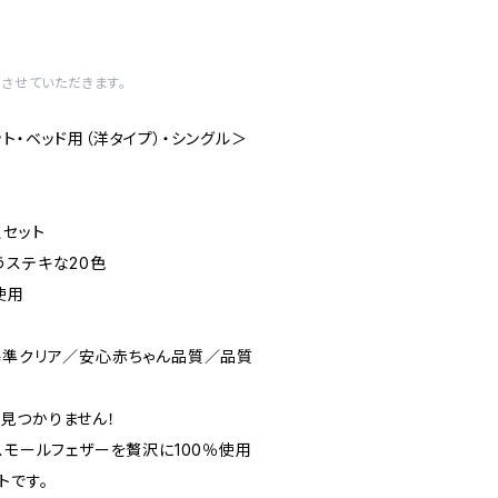
させていただきます。
ト・ベッド用（洋タイプ）・シングル＞
点セット
うステキな20色
使用
008基準クリア／安心赤ちゃん品質／品質
見つかりません！
スモールフェザーを贅沢に100％使用
トです。