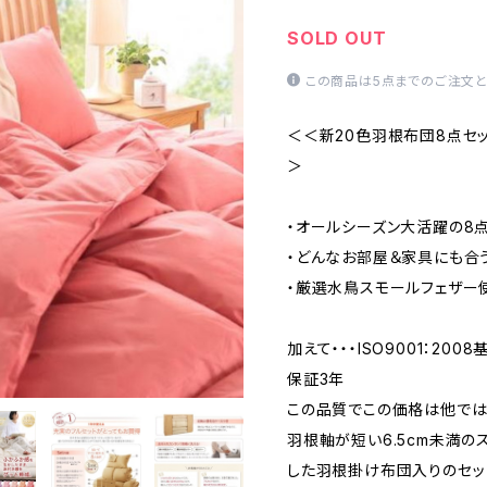
SOLD OUT
この商品は5点までのご注文と
＜＜新20色羽根布団8点セッ
＞
・オールシーズン大活躍の8
・どんなお部屋＆家具にも合
・厳選水鳥スモールフェザー
加えて・・・ISO9001：2
保証3年
この品質でこの価格は他では
羽根軸が短い6.5cm未満の
した羽根掛け布団入りのセッ