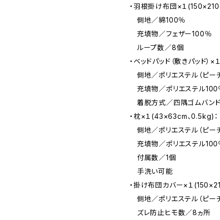
・羽根掛け布団×１(150×210c
側地／綿100％
充填物／フェザー100％
ループ数／8個
・ベッドパッド（敷きパッド）×１(1
側地／ポリエステル（ピーチ
充填物／ポリエステル100
着脱方式／四隅ゴムバンド
・枕×１(43×63cm、0.5kg)：
側地／ポリエステル（ピーチ
充填物／ポリエステル100
付属数／1個
手洗い可能
・掛け布団カバー×１(150×21
側地／ポリエステル（ピーチ
ズレ防止ヒモ数／8ヵ所