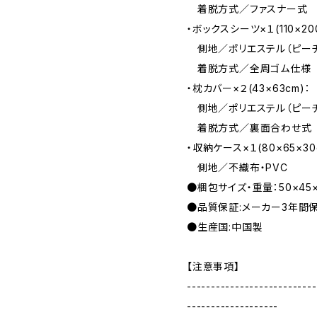
着脱方式／ファスナー式
・ボックスシーツ×１(110×20
側地／ポリエステル（ピーチ
着脱方式／全周ゴム仕様
・枕カバー×２(43×63cm)：
側地／ポリエステル（ピーチ
着脱方式／裏面合わせ式
・収納ケース×１(80×65×30
側地／不織布・PVC
●梱包サイズ・重量：50×45×
●品質保証:メーカー3年間保証
●生産国:中国製
【注意事項】
---------------------------
-------------------