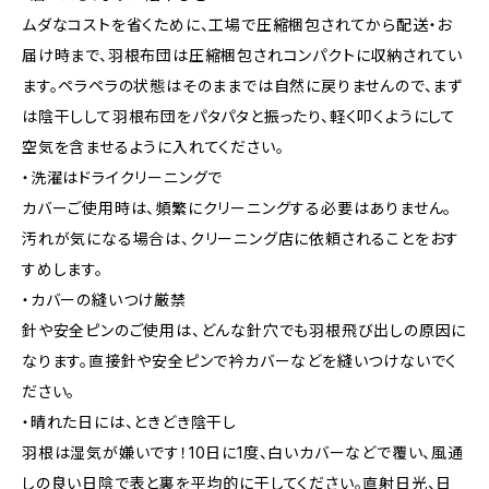
ムダなコストを省くために、工場で圧縮梱包されてから配送・お
届け時まで、羽根布団は圧縮梱包されコンパクトに収納されてい
ます。ペラペラの状態はそのままでは自然に戻りませんので、まず
は陰干しして羽根布団をパタパタと振ったり、軽く叩くようにして
空気を含ませるように入れてください。
・洗濯はドライクリーニングで
カバーご使用時は、頻繁にクリーニングする必要はありません。
汚れが気になる場合は、クリーニング店に依頼されることをおす
すめします。
・カバーの縫いつけ厳禁
針や安全ピンのご使用は、どんな針穴でも羽根飛び出しの原因に
なります。直接針や安全ピンで衿カバーなどを縫いつけないでく
ださい。
・晴れた日には、ときどき陰干し
羽根は湿気が嫌いです！10日に1度、白いカバーなどで覆い、風通
しの良い日陰で表と裏を平均的に干してください。直射日光、日